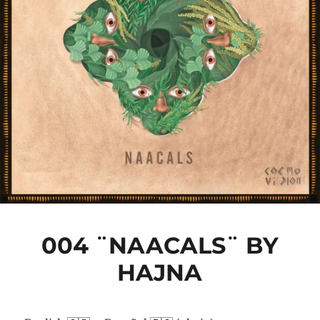
004 ¨NAACALS¨ BY
HAJNA