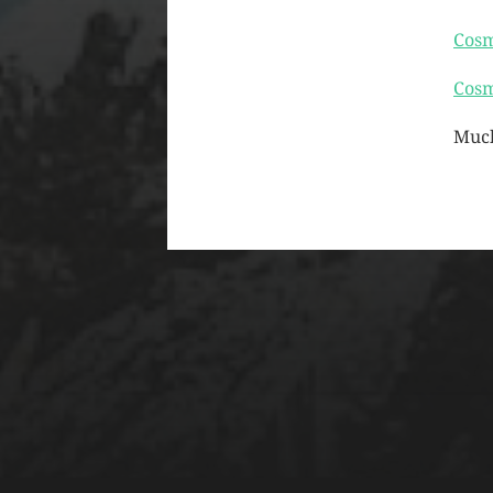
Cosm
Cosm
Much