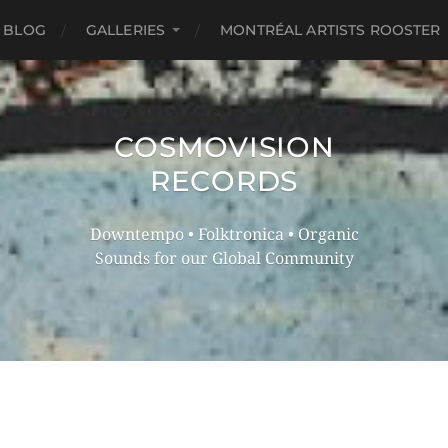
 BLOG
GALLERIES
MONTRÉAL ARTISTS ROOSTER
COSMOVISION
RECORDS
Downtempo • Folktronica • Organic
Sounds for our Global Community