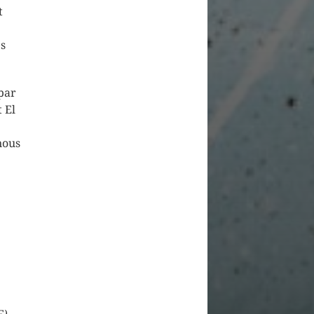
t
es
par
 El
nous