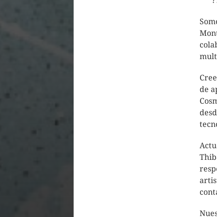
?
Somo
Mont
cola
mult
Cree
de a
Cosm
desd
tecn
Actu
Thib
resp
arti
cont
Nues