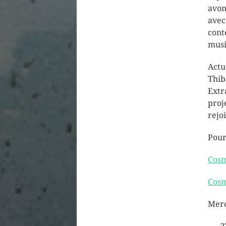
avon
avec
cont
musi
Actu
Thib
Extr
proj
rejo
Pour
Cosm
Cosm
Merc