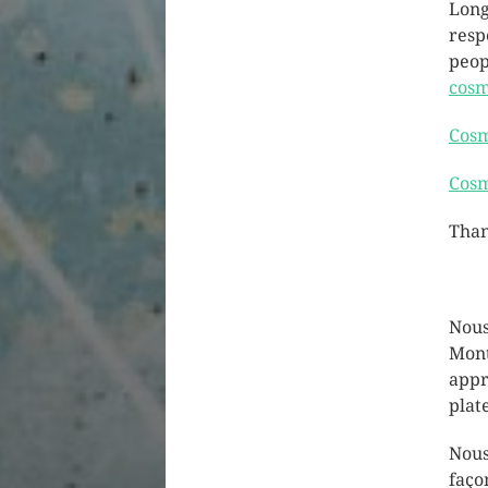
Long
resp
peop
cosm
Cosm
Cosm
Than
Nous
Mont
appr
plat
Nous
faço