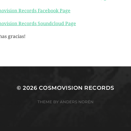
ovision Records Facebook Page
ovision Records Soundcloud Page
as gracias!
© 2026
COSMOVISION RECORDS
THEME BY
ANDERS NORÉN