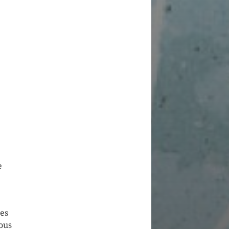
e
ses
nous