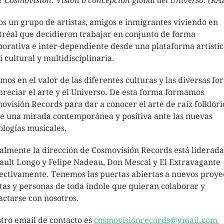
?
Cosmovisión: Visión o concepción global del Universo. (RA
s un grupo de artistas, amigos e inmigrantes viviendo en
réal que decidieron trabajar en conjunto de forma
borativa e inter-dependiente desde una plataforma artísti
i cultural y multidisciplinaria.
mos en el valor de las diferentes culturas y las diversas fo
preciar el arte y el Universo. De esta forma formamos
ovisión Records para dar a conocer el arte de raíz folklóri
e una mirada contemporánea y positiva ante las nuevas
ologías musicales.
almente la dirección de Cosmovisión Records está liderada
ault Longo y Felipe Nadeau, Don Mescal y El Extravagante
ectivamente. Tenemos las puertas abiertas a nuevos proye
stas y personas de toda índole que quieran colaborar y
actarse con nosotros.
tro email de contacto es
cosmovisionrecords@gmail.com