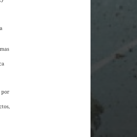
E)
ca
rmas
ca
 por
ctos,