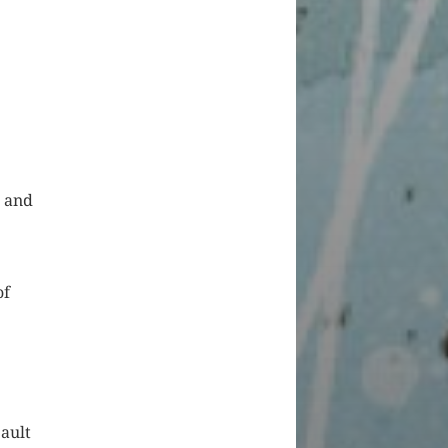
e and
of
bault