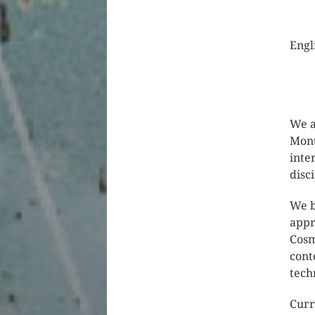
Engl
We a
Mont
inte
disc
We b
appr
Cosm
cont
tech
Curr