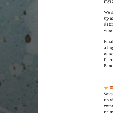
myst
We s
up a
defi
vibe
Fina
a bi
enjo
frie
Band
Sava
un v
come
prim