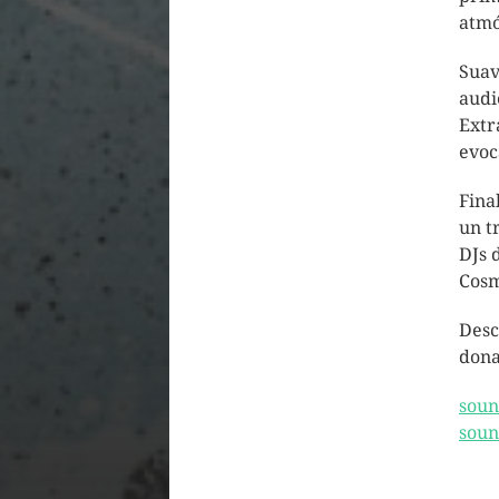
atmó
Suav
audi
Extr
evoc
Fina
un t
DJs 
Cosm
Desc
dona
soun
soun