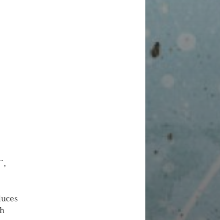
¨,
duces
th