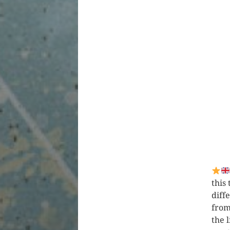
this
diff
from
the 