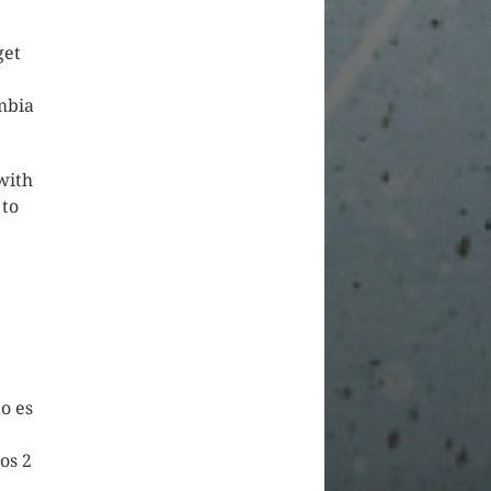
get
mbia
with
 to
o es
os 2