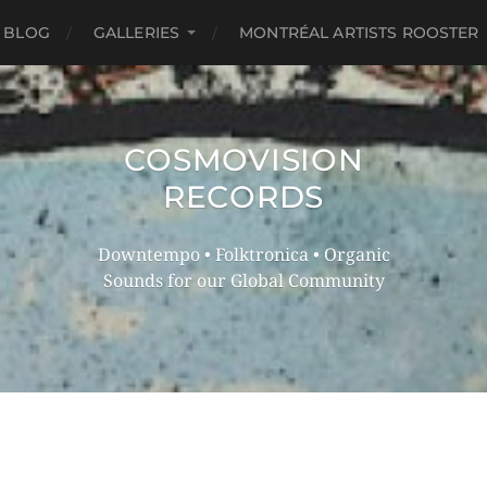
 BLOG
GALLERIES
MONTRÉAL ARTISTS ROOSTER
COSMOVISION
RECORDS
Downtempo • Folktronica • Organic
Sounds for our Global Community