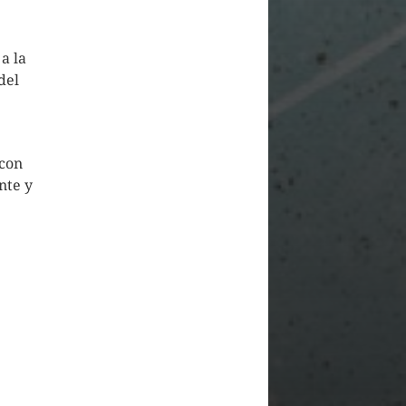
a la
del
 con
nte y