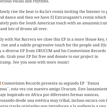
erious vocals and rhythms.
lowly rise the beat to Ka:lu’s remix inviting the listener to 
nd dance and then we have El Extravagante’s remix which
nitely puts the South American touch with an amazonic/cu
 and lots of drums all over.
lly with Nat Barrera we close this EP in a more House key, 
g rise and a subtle progressive touch for the people and DJs
y a diverse EP from URUCUM and his Cosmovision Records
nds. Grab your EP for free and donate to our project in
camp. See you soon with more music!
Cosmovision Records presenta su segundo EP ¨Danza
nna¨, esta vez con nuestro amigo Urucum. Este lanzamient
iaje inspirado en Africa por diferentes formas sonoras,
nzando desde una estética muy tribal, incluso oscura con l
eros tracks origianles que introducen a la audiencia a una